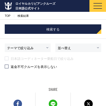
ロイヤルカリビアンクルーズ
日本語公式サイト
TOP
検索結果
検索する
マイページ
メルマガ登録
テーマで絞り込み
並べ替え
日本語コーディネーター乗船日で絞り込み
クルーズ検索
返金不可クルーズを表示しない
キャンペーン・特集
クルーズの楽しみ方
SHARE
船内へようこそ