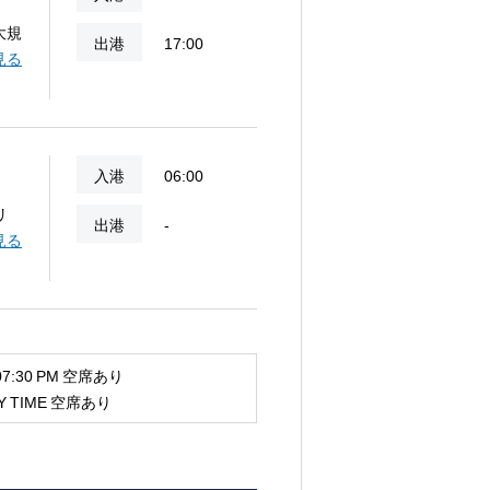
大規
出港
17:00
高さ
見る
高
ンが
入港
06:00
リ
出港
-
自の
見る
ら
:30 PM 空席あり
 TIME 空席あり