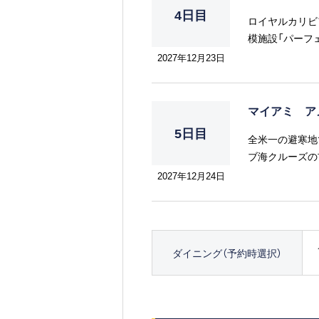
4日目
ロイヤルカリビ
模施設「パーフ
を誇るウォータ
2027年12月23日
さからバハマの
満載です。 施設
https://media.m
マイアミ ア
5日目
全米一の避寒地
ブ海クルーズの
文化にアレンジ
2027年12月24日
しさの調和を見
ダイニング（予約時選択）