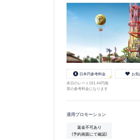
日本円参考料金
お気
本日のレート161.44円換
算の参考料金になります
適用プロモーション
返金不可あり
（予約画面にて確認）