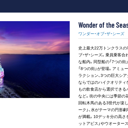
Wonder of the Sea
ワンダー・オブ・ザ・シーズ
史上最大22万トンクラスの
ブ・ザ・シーズ。乗員乗客合
な船内。同型船の「7つの街
「8つの街」が登場。アミュ
ラクション、3つの巨大シ
ならではのハイクオリティ
もの飲食店から選択できる
など。街の中央には季節の花
回転木馬のある3世代が楽
ーク」、水がテーマの円形劇
が満載。10デッキ分の高さ
ットアビス」やウオータース