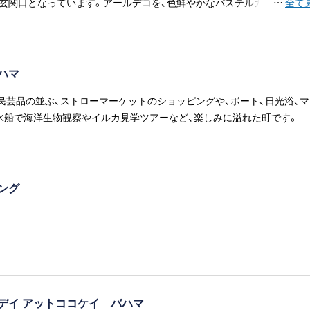
玄関口となっています。アールデコを、色鮮やかなパステルカラーで独
…
全て
した「トロピカルデコ」の街並みに、リゾート地らしさと洗練された都会
ることができます。
ハマ
民芸品の並ぶ、ストローマーケットのショッピングや、ボート、日光浴、マ
水船で海洋生物観察やイルカ見学ツアーなど、楽しみに溢れた町です。
ジング
デイ アットココケイ バハマ