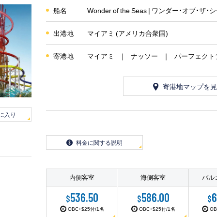
船名
Wonder of the Seas | ワンダー・オブ・ザ
出港地
マイアミ (アメリカ合衆国)
寄港地
マイアミ
ナッソー
パーフェクト
寄港地マップを見
に入り
料金に関する説明
内側客室
海側客室
バル
536.50
586.00
6
$
$
$
OBC+$25付/1名
OBC+$25付/1名
OB