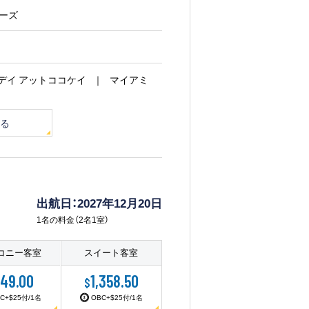
・シーズ
デイ アットココケイ
マイアミ
る
出航日：2027年12月20日
1名の料金（2名1室）
コニー客室
スイート客室
49.00
1,358.50
$
C+$25付/1名
OBC+$25付/1名