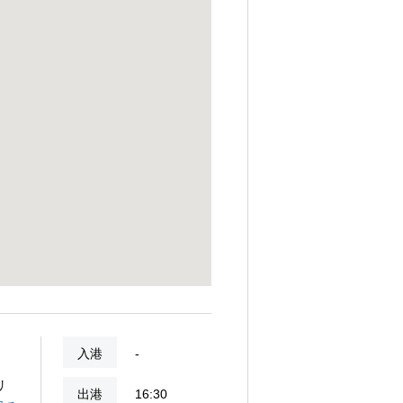
入港
-
リ
出港
16:30