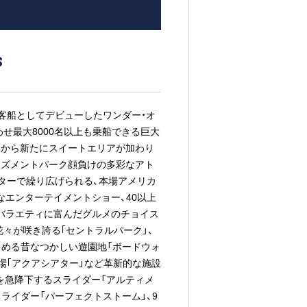
s
客船としてデビューしたワンダー・オ
わせ最大8000名以上も乗船できる巨大
」から新たにスイートエリアが加わり
ーズメントパーク顔負けの多彩なアト
アターで繰り広げられる、本場アメリカ
なエンターテイメントショー、40以上
バラエティに富んだグルメのチョイス
々が咲き誇る｢セントラルパーク」、
しめる昔なつかしい遊園地「ボードウォ
場｢アクアシアター」など革新的な施設
を急降下するスライダー「アルティメ
ライダー「パーフェクトストーム」、9