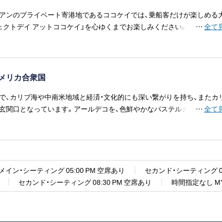
アンのプライベート寄港地であるココケイでは、乗船客だけが楽しめる
ェクトデイ アットココケイ」を心ゆくまでお楽しみください。北米一の
…
全て
ースライダーや、カリブ海最大の波の出るプール、上空約130メートルの
景色を堪能できる気球体験など、ここでしか体験できないアトラクショ
詳細（有料・無料一覧）はこちら ↓
ikicruise.jp/pdf/5d2d6140fff65228a88f1758.pdf
メリカ合衆国
で、カリブ海や中南米地域と経済・文化的にも深い繋がりを持ち、またカ
玄関口となっています。アールデコを、色鮮やかなパステルカラーで独
…
全て
した「トロピカルデコ」の街並みに、リゾート地らしさと洗練された都会
ることができます。
メイン・シーティング 05:00 PM 空席あり
セカンド・シーティング 07
セカンド・シーティング 08:30 PM 空席あり
時間指定なし MY