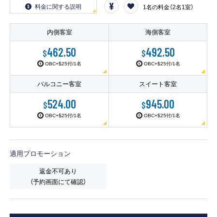
客船のご案内
料金に関する説明
1名の料金（2名1室）
寄港地ガイド
内側客室
海側客室
462.50
492.50
$
$
トピックス
パンフレット
OBC+$25付/1名
OBC+$25付/1名
バルコニー客室
スイート客室
ご予約後の流れ
お問い合わせ
524.00
945.00
$
$
OBC+$25付/1名
OBC+$25付/1名
ロイヤルカリビアンが選ば
よくあるご質問
れる理由
適用プロモーション
返金不可あり
（予約画面にて確認）