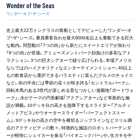
Wonder of the Seas
ワンダー・オブ・ザ・シーズ
史上最大22万トンクラスの客船としてデビューしたワンダー・オ
ブ・ザ・シーズ。乗員乗客合わせ最大8000名以上も乗船できる巨大
な船内。同型船の「7つの街」から新たにスイートエリアが加わり
「8つの街」が登場。アミューズメントパーク顔負けの多彩なアト
ラクション、3つの巨大シアターで繰り広げられる、本場アメリカ
ならではのハイクオリティなエンターテイメントショー、40以上
もの飲食店から選択できるバラエティに富んだグルメのチョイス
など。街の中央には季節の花々が咲き誇る｢セントラルパーク」、
回転木馬のある3世代が楽しめる昔なつかしい遊園地「ボードウォ
ーク」、水がテーマの円形劇場｢アクアシアター」など革新的な施
設が満載。10デッキ分の高さを急降下するスライダー「アルティ
メットアビス」やウオータースライダー「パーフェクトストー
ム」、9デッキ分の高さの空中を横切るジップラインなどスリル満
点のアクティビティの数々、特徴的な施設のロボットバーテンダ
ーが軽快にシェイカーを振る「バイオニックバー」や、生ガキを中