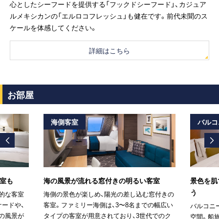
心としたシーフードを提供する「フックドシーフード」、カジュア
ルメキシカンの「エルロコフレッシュ」も健在です。前代未聞のス
ケールを体感してください。
詳細はこちら
お部屋
海側客室
バルコ
室も
海の風景が流れる窓付きの明るい客室
景色を肌
う
的な客室
海側の景色が楽しめ、陽光の差し込む窓付きの
ナードや、
客室。ファミリー海側は、3〜8名までの幅広い
バルコニ
の風景が
タイプの客室が用意されており、3世代でのク
空間。船