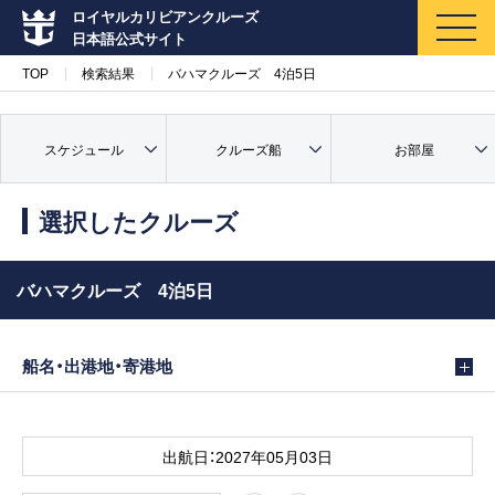
ロイヤルカリビアンクルーズ
日本語公式サイト
TOP
検索結果
バハマクルーズ 4泊5日
スケジュール
クルーズ船
お部屋
マイページ
メルマガ登録
選択したクルーズ
クルーズ検索
バハマクルーズ 4泊5日
キャンペーン・特集
船名・出港地・寄港地
クルーズの楽しみ方
船内へようこそ
出航日：2027年05月03日